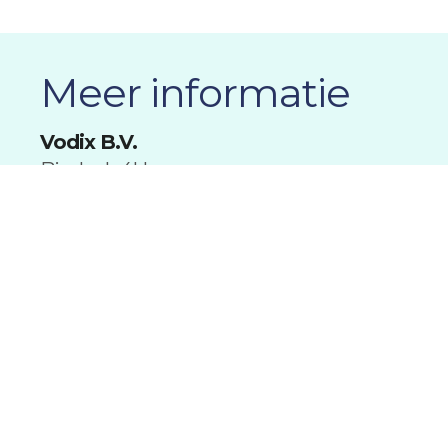
Meer informatie
Vodix B.V.
Bieslook 4H
6942 SG Didam
Contact
T +31 (0)316 820 993
E info@vodix.nl
Overig
KVK 09186760
BTW nr: NL819839073B01